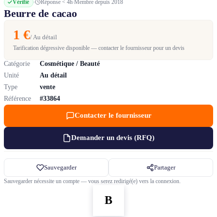
Vérifié
Réponse < 4h
Membre depuis 2018
Beurre de cacao
1 €
/ Au détail
Tarification dégressive disponible — contacter le fournisseur pour un devis
Catégorie
Cosmétique / Beauté
Unité
Au détail
Type
vente
Référence
#33864
Contacter le fournisseur
Demander un devis (RFQ)
Sauvegarder
Partager
Sauvegarder nécessite un compte — vous serez redirigé(e) vers la connexion.
B