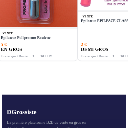
VENTE
Epilateur EPILFACE CLA
VENTE
Epilateur Fullprocom Roulette
5 €
2 €
EN GROS
DEMI GROS
Cosmétique / Beauté
FULLPROCOM
Cosmétique / Beauté
FULLPRO
D
Grossiste
La première plateforme B2B de vente en gros en