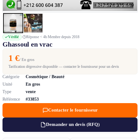
Cliquer pour agrandir
Vérifié
Réponse < 4h
Membre depuis 2018
Ghassoul en vrac
1 €
/ En gros
Tarification dégressive disponible — contacter le fournisseur pour un devis
Catégorie
Cosmétique / Beauté
Unité
En gros
Type
vente
Référence
#33853
Contacter le fournisseur
Demander un devis (RFQ)