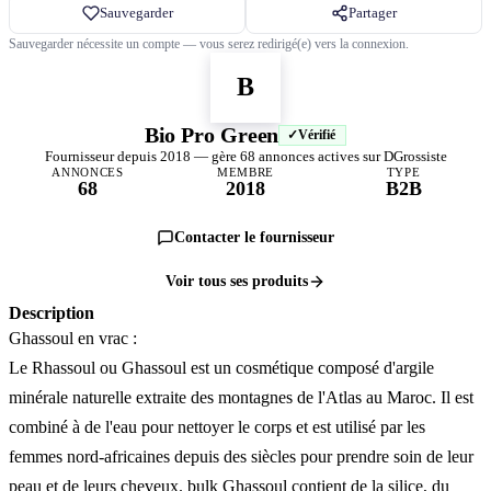
Sauvegarder
Partager
Sauvegarder nécessite un compte — vous serez redirigé(e) vers la connexion.
B
Bio Pro Green
Vérifié
Fournisseur depuis 2018 — gère 68 annonces actives sur DGrossiste
ANNONCES
MEMBRE
TYPE
68
2018
B2B
Contacter le fournisseur
Voir tous ses produits
Description
Ghassoul en vrac :
Le Rhassoul ou Ghassoul est un cosmétique composé d'argile
minérale naturelle extraite des montagnes de l'Atlas au Maroc. Il est
combiné à de l'eau pour nettoyer le corps et est utilisé par les
femmes nord-africaines depuis des siècles pour prendre soin de leur
peau et de leurs cheveux. bulk Ghassoul contient de la silice, du