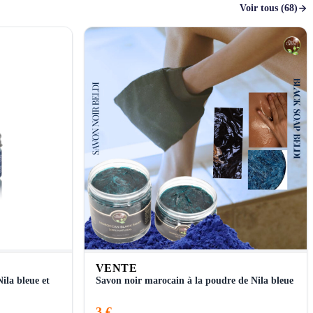
Voir tous (68)
VENTE
ila bleue et
Savon noir marocain à la poudre de Nila bleue
3 €