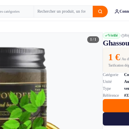
Conn
Vérifié
Ré
1 / 1
Ghassou
1 €
/ Au d
Tarification dé
Catégorie
Co
Unité
Au
Type
ve
Référence
#3