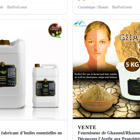
té
BioProGreen
Cosmétique / Beauté
BioProGreen
VENTE
 fabricant d’huiles essentielles en
Fournisseur de Ghassoul/Rhasso
Découvrez l'Argile aux Propriét