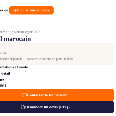
exion
Publier une annonce
ponse < 4h
Membre depuis 2018
l marocain
étail
gressive disponible — contacter le fournisseur pour un devis
smétique / Beauté
 détail
nte
3911
Contacter le fournisseur
Demander un devis (RFQ)