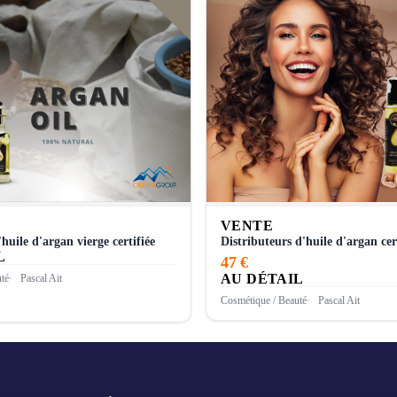
VENTE
huile d'argan vierge certifiée
Distributeurs d'huile d'argan cer
L
47 €
AU DÉTAIL
té
Pascal Ait
Cosmétique / Beauté
Pascal Ait