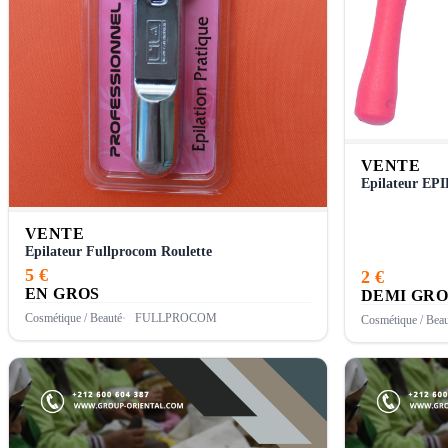
VENTE
Epila
VENTE
Epilateur Fullprocom Roulette
5 €
2 €
EN GROS
DEMI GRO
Cosmétique / Beauté
FULLPROCOM
Cosmétique / Beau