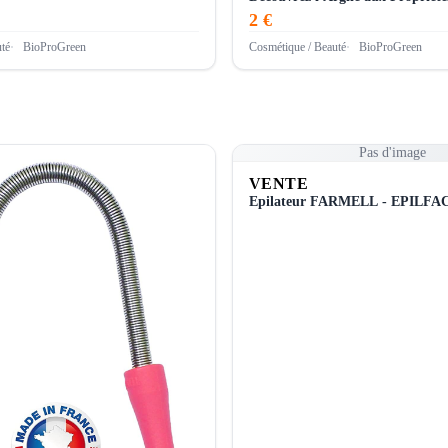
2 €
té
BioProGreen
Cosmétique / Beauté
BioProGreen
Pas d'image
VENTE
Epilateur FARMELL - EPI