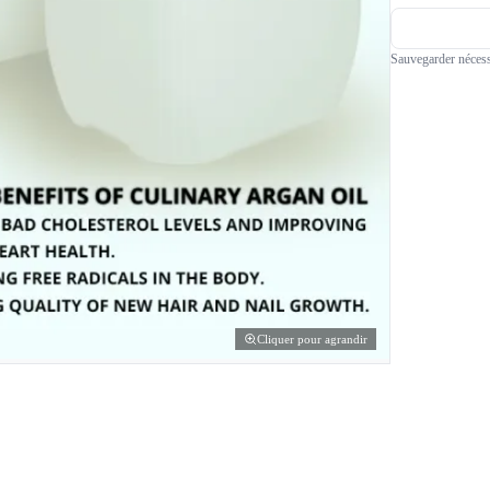
Sauvegarder nécess
Cliquer pour agrandir