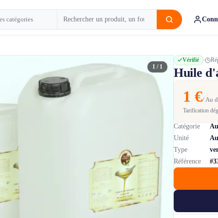
Conn
Vérifié
Ré
1 / 1
Huile d'
1 €
/ Au d
Tarification dé
Catégorie
Au
Unité
Au
Type
ve
Référence
#3