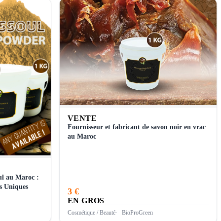
VENTE
Fournisseur et fabricant de savon noir en vrac
au Maroc
ul au Maroc :
és Uniques
3 €
EN GROS
Cosmétique / Beauté
BioProGreen