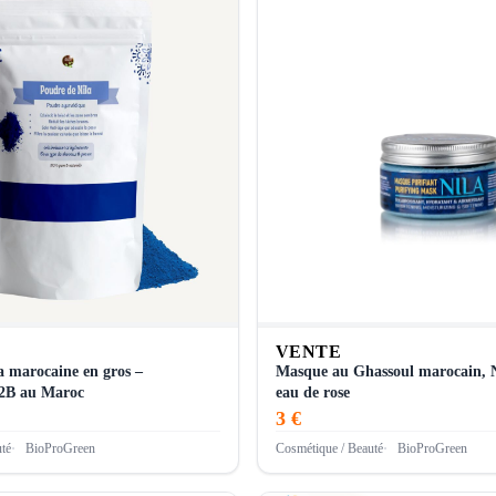
VENTE
a marocaine en gros –
Masque au Ghassoul marocain, N
B2B au Maroc
eau de rose
3 €
té
BioProGreen
Cosmétique / Beauté
BioProGreen