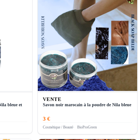
VENTE
ila bleue et
Savon noir marocain à la poudre de Nila bleue
3 €
Cosmétique / Beauté
BioProGreen