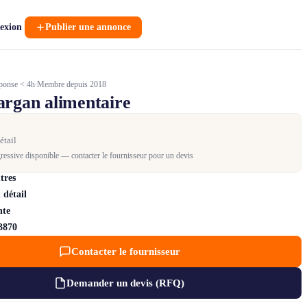
exion
Publier une annonce
ponse < 4h
Membre depuis 2018
argan alimentaire
étail
gressive disponible — contacter le fournisseur pour un devis
tres
 détail
nte
3870
Contacter le fournisseur
Demander un devis (RFQ)