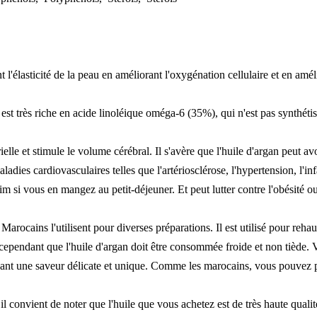
l'élasticité de la peau en améliorant l'oxygénation cellulaire et en améli
l est très riche en acide linoléique oméga-6 (35%), qui n'est pas synthé
rielle et stimule le volume cérébral. Il s'avère que l'huile d'argan peut 
adies cardiovasculaires telles que l'artériosclérose, l'hypertension, l'in
im si vous en mangez au petit-déjeuner. Et peut lutter contre l'obésité 
rocains l'utilisent pour diverses préparations. Il est utilisé pour rehauss
cependant que l'huile d'argan doit être consommée froide et non tiède. V
onnant une saveur délicate et unique. Comme les marocains, vous pouvez p
, il convient de noter que l'huile que vous achetez est de très haute qual