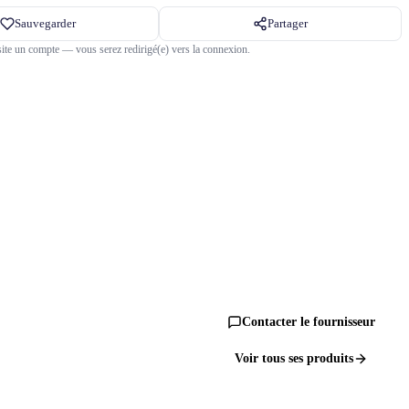
Sauvegarder
Partager
ite un compte — vous serez redirigé(e) vers la connexion.
Contacter le fournisseur
Voir tous ses produits