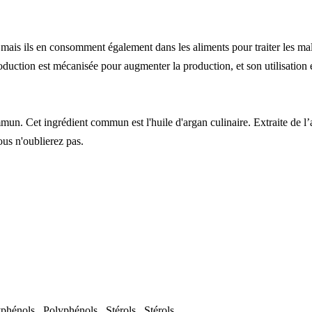
, mais ils en consomment également dans les aliments pour traiter les ma
production est mécanisée pour augmenter la production, et son utilisatio
un. Cet ingrédient commun est l'huile d'argan culinaire. Extraite de l’ar
ous n'oublierez pas.
hénols, Polyphénols, Stérols, Stérols