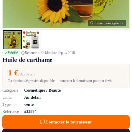
Cliquer pour agrandir
Vérifié
Réponse < 4h
Membre depuis 2018
Huile de carthame
1 €
/ Au détail
Tarification dégressive disponible — contacter le fournisseur pour un devis
Catégorie
Cosmétique / Beauté
Unité
Au détail
Type
vente
Référence
#33874
Contacter le fournisseur