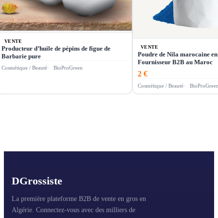
VENTE
VENTE
Producteur d’huile de pépins de figue de
Poudre de Nila marocaine en
Barbarie pure
Fournisseur B2B au Maroc
Cosmétique / Beauté
BioProGreen
2 €
Cosmétique / Beauté
BioProGree
D
Grossiste
La première plateforme B2B de vente en gros en
Algérie. Connectez-vous avec des milliers de