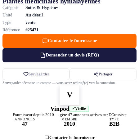
Plantes médicinales hymalayennes
Catégorie
Soins & Hygiènes
Unité
Au détail
Type
vente
Référence
#25471
Contacter le fournisseur
Demander un devis (RFQ)
Sauvegarder
Partager
Sauvegarder nécessite un compte — vous serez redirigé(e) vers la connexion.
V
Vinpod
Vérifié
Fournisseur depuis 2010 — gère 47 annonces actives sur DGrossiste
ANNONCES
MEMBRE
TYPE
47
2010
B2B
Contacter le fournisseur