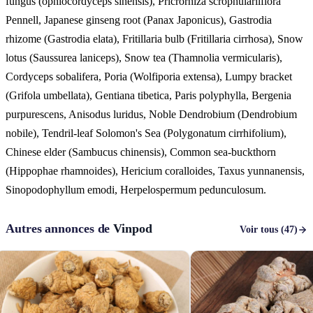
fungus (ophiocordyceps sinensis), Pricrorhiza scrophulariiflora
Pennell, Japanese ginseng root (Panax Japonicus), Gastrodia
rhizome (Gastrodia elata), Fritillaria bulb (Fritillaria cirrhosa), Snow
lotus (Saussurea laniceps), Snow tea (Thamnolia vermicularis),
Cordyceps sobalifera, Poria (Wolfiporia extensa), Lumpy bracket
(Grifola umbellata), Gentiana tibetica, Paris polyphylla, Bergenia
purpurescens, Anisodus luridus, Noble Dendrobium (Dendrobium
nobile), Tendril-leaf Solomon's Sea (Polygonatum cirrhifolium),
Chinese elder (Sambucus chinensis), Common sea-buckthorn
(Hippophae rhamnoides), Hericium coralloides, Taxus yunnanensis,
Sinopodophyllum emodi, Herpelospermum pedunculosum.
Autres annonces de
Vinpod
Voir tous (47)