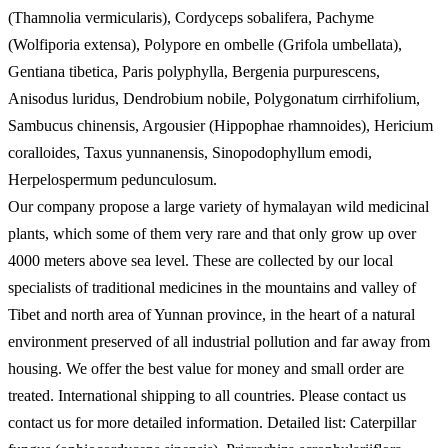
(Thamnolia vermicularis), Cordyceps sobalifera, Pachyme
(Wolfiporia extensa), Polypore en ombelle (Grifola umbellata),
Gentiana tibetica, Paris polyphylla, Bergenia purpurescens,
Anisodus luridus, Dendrobium nobile, Polygonatum cirrhifolium,
Sambucus chinensis, Argousier (Hippophae rhamnoides), Hericium
coralloides, Taxus yunnanensis, Sinopodophyllum emodi,
Herpelospermum pedunculosum.
Our company propose a large variety of hymalayan wild medicinal
plants, which some of them very rare and that only grow up over
4000 meters above sea level. These are collected by our local
specialists of traditional medicines in the mountains and valley of
Tibet and north area of Yunnan province, in the heart of a natural
environment preserved of all industrial pollution and far away from
housing. We offer the best value for money and small order are
treated. International shipping to all countries. Please contact us
contact us for more detailed information. Detailed list: Caterpillar