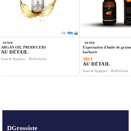
VENTE
VENTE
ARGAN OIL PRODUCERS
Exportation d'huile de graine
AU DÉTAIL
barbarie
392 €
Soins & Hygiènes
BioProGreen
AU DÉTAIL
Soins & Hygiènes
BioProGreen
D
Grossiste