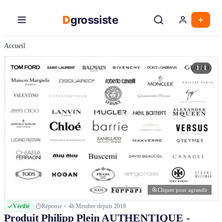
Aller
au
D
grossiste
contenu
principal
Accueil
1 / 1
Cliquer pour agrandir
Vérifié
Réponse < 4h
Membre depuis 2018
Produit Philipp Plein AUTHENTIQUE -