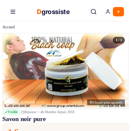
Aller
au
D
grossiste
contenu
principal
Accueil
1 / 1
Cliquer pour agrandir
Vérifié
Réponse < 4h
Membre depuis 2018
Savon noir pure