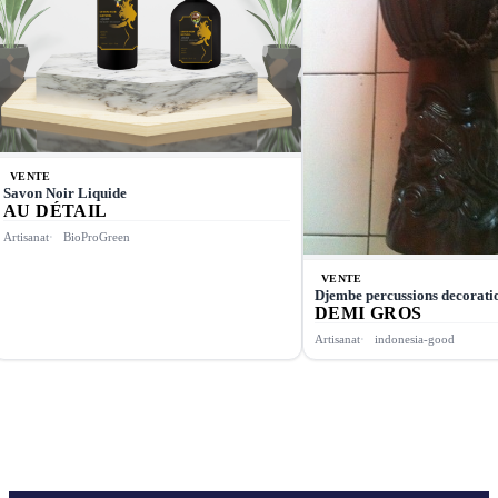
VENTE
Savon Noir Liquide
AU DÉTAIL
Artisanat
BioProGreen
VENTE
Djembe percussions decorati
DEMI GROS
Artisanat
indonesia-good