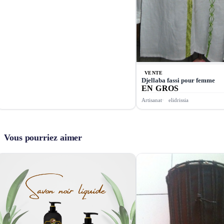
VENTE
Djellaba fassi pour femme
EN GROS
Artisanat
elidrissia
Vous pourriez aimer