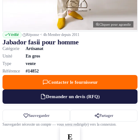
Cliquer pour agrandir
Vérifié
Réponse < 4h
Membre depuis 2011
Jabador fasii pour homme
Catégorie
Artisanat
Unité
En gros
Type
vente
Référence
#14852
Contacter le fournisseur
Demander un devis (RFQ)
Sauvegarder
Partager
Sauvegarder nécessite un compte — vous serez redirigé(e) vers la connexion.
E