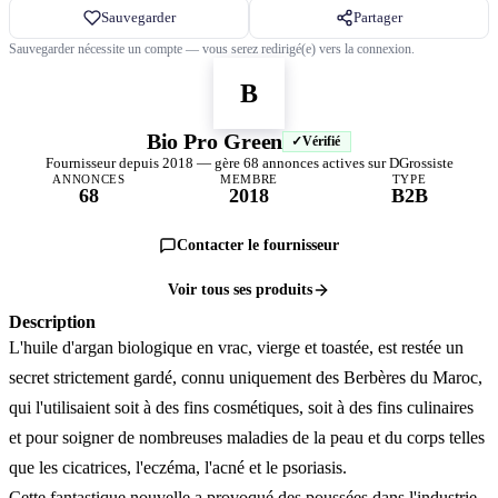
Sauvegarder
Partager
Sauvegarder nécessite un compte — vous serez redirigé(e) vers la connexion.
B
Bio Pro Green
Vérifié
Fournisseur depuis 2018 — gère 68 annonces actives sur DGrossiste
ANNONCES
MEMBRE
TYPE
68
2018
B2B
Contacter le fournisseur
Voir tous ses produits
Description
L'huile d'argan biologique en vrac, vierge et toastée, est restée un
secret strictement gardé, connu uniquement des Berbères du Maroc,
qui l'utilisaient soit à des fins cosmétiques, soit à des fins culinaires
et pour soigner de nombreuses maladies de la peau et du corps telles
que les cicatrices, l'eczéma, l'acné et le psoriasis.
Cette fantastique nouvelle a provoqué des poussées dans l'industrie