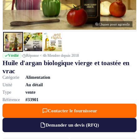
Cliquer pour agrandir
Vérifié
Réponse < 4h
Membre depuis 2018
Huile d'argan biologique vierge et toastée en
vrac
Catégorie
Alimentation
Unité
Au détail
Type
vente
Référence
#33901
Contacter le fournisseur
Demander un devis (RFQ)