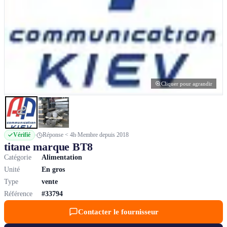
Cliquer pour agrandir
Vérifié
Réponse < 4h
Membre depuis 2018
titane marque ВТ8
Catégorie
Alimentation
Unité
En gros
Type
vente
Référence
#33794
Contacter le fournisseur