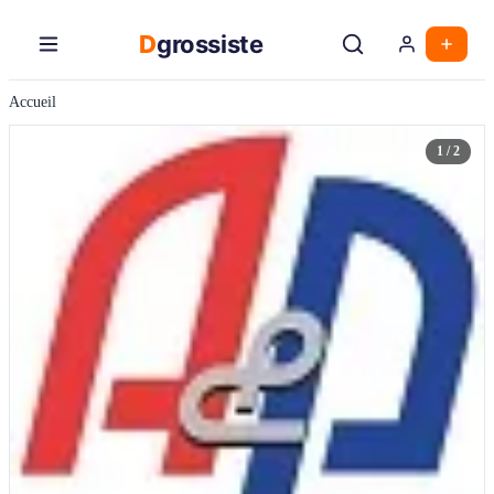
Aller
au
D
grossiste
contenu
principal
Accueil
1 / 2