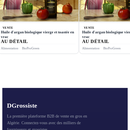
VENTE
VENTE
Huile d'argan biologique vierge et toastée en
Huile d'argan biologique vier
vrac
vrac
AU DÉTAIL
AU DÉTAIL
Alimentation
BioProGreen
Alimentation
BioProGreen
D
Grossiste
La première plateforme B2B de vente en gros en
Algérie. Connectez-vous avec des milliers de
fournisseurs et grossistes.