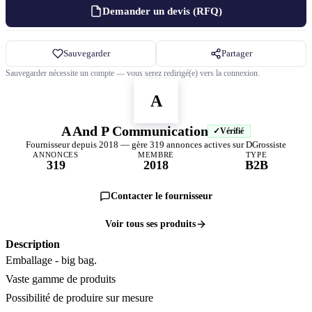
Demander un devis (RFQ)
Sauvegarder
Partager
Sauvegarder nécessite un compte — vous serez redirigé(e) vers la connexion.
A
A And P Communication
Vérifié
Fournisseur depuis 2018 — gère 319 annonces actives sur DGrossiste
ANNONCES
MEMBRE
TYPE
319
2018
B2B
Contacter le fournisseur
Voir tous ses produits
Description
Emballage - big bag.
Vaste gamme de produits
Possibilité de produire sur mesure