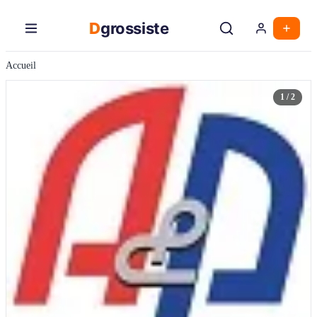
Aller
au
D
grossiste
contenu
principal
Accueil
1 / 2