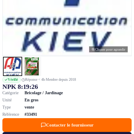
Cliquer pour agrandir
Vérifié
Réponse < 4h
Membre depuis 2018
NPK 8:19:26
Catégorie
Bricolage / Jardinage
Unité
En gros
Type
vente
Référence
#33491
Contacter le fournisseur