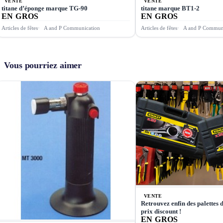
VENTE
VENTE
titane d’éponge marque ТG-90
titane marque ВТ1-2
EN GROS
EN GROS
Articles de fêtes
A and P Communication
Articles de fêtes
A and P Commun
Vous pourriez aimer
VENTE
Retrouvez enfin des palettes 
prix discount !
EN GROS