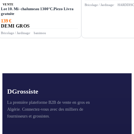
VENTE
Bricolage / Jardinage
HARDDIS
Lot 10. Mi- chalumeau 1300°C.Piezo Livra
gratuite
139 €
DEMI GROS
Bricolage / Jardinage
banimou
D
Grossiste
La première plateforme B2B de vente en gros en
Algérie. Connectez-vous avec des milliers de
fournisseurs et grossistes.