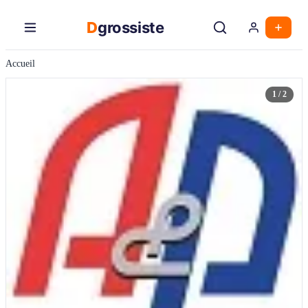
Aller
au
D
grossiste
contenu
principal
Accueil
1 / 2