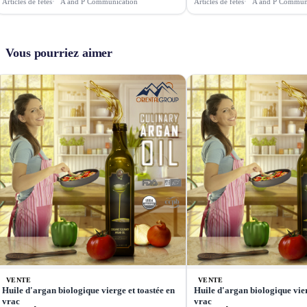
Articles de fêtes
A and P Communication
Articles de fêtes
A and P Commun
Vous pourriez aimer
VENTE
VENTE
Huile d'argan biologique vierge et toastée en
Huile d'argan biologique vier
vrac
vrac