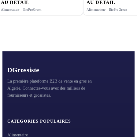
AU DÉTAIL
AU DÉTAIL
Alimentation
BioProGreen
Alimentation
BioProGreen
D
Grossiste
La première plateforme B2B de vente en gros en
Algérie. Connectez-vous avec des milliers de
fournisseurs et grossistes.
CATÉGORIES POPULAIRES
Alimentaire