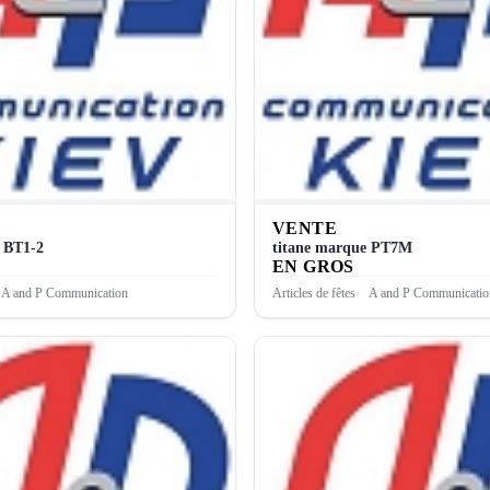
VENTE
 ВТ1-2
titane marque PТ7М
EN GROS
A and P Communication
Articles de fêtes
A and P Communicatio