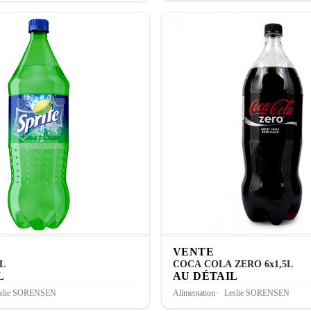
VENTE
5L
COCA COLA ZERO 6x1,5L
L
AU DÉTAIL
slie SORENSEN
Alimentation
Leslie SORENSEN