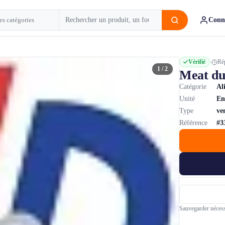
Conn
Vérifié
Ré
1 / 2
Meat du
Catégorie
Al
Unité
En
Type
ve
Référence
#3
Sauvegarder nécess