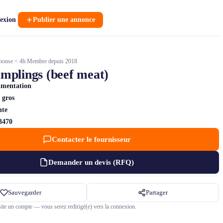
exion
Publier une annonce
ponse < 4h
Membre depuis 2018
mplings (beef meat)
imentation
 gros
nte
3470
Contacter le fournisseur
Demander un devis (RFQ)
Sauvegarder
Partager
ite un compte — vous serez redirigé(e) vers la connexion.