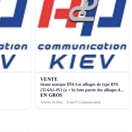
VENTE
titane marque ВТ6 Les alliages de type BT6
(Ti-6A1-4V) (a + b) font partie des alliages de
EN GROS
titane les plus courants à l’étranger
Articles de fêtes
A and P Communication